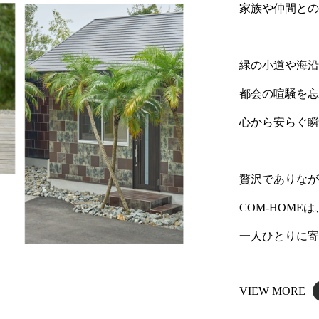
家族や仲間と
緑の小道や海
都会の喧騒を
心から安らぐ
贅沢でありな
COM-HOMEは
一人ひとりに
VIEW MORE