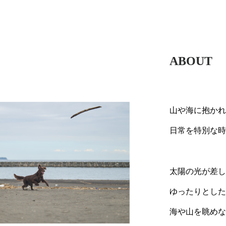
ABOUT
山や海に抱か
日常を特別な
太陽の光が差
ゆったりとし
海や山を眺め