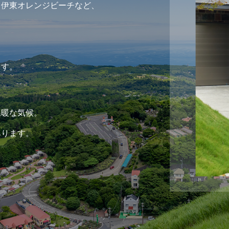
、伊東オレンジビーチなど、
、
ます。
温暖な気候。
あります。