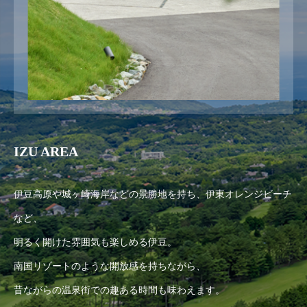
IZU AREA
伊豆高原や城ヶ崎海岸などの景勝地を持ち、伊東オレンジビーチ
など、
明るく開けた雰囲気も楽しめる伊豆。
南国リゾートのような開放感を持ちながら、
昔ながらの温泉街での趣ある時間も味わえます。